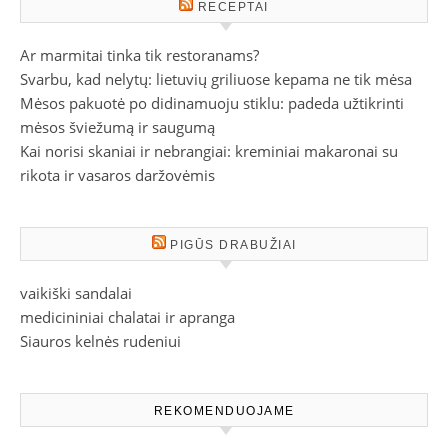
RECEPTAI
Ar marmitai tinka tik restoranams?
Svarbu, kad nelytų: lietuvių griliuose kepama ne tik mėsa
Mėsos pakuotė po didinamuoju stiklu: padeda užtikrinti
mėsos šviežumą ir saugumą
Kai norisi skaniai ir nebrangiai: kreminiai makaronai su
rikota ir vasaros daržovėmis
PIGŪS DRABUŽIAI
vaikiški sandalai
medicininiai chalatai ir apranga
Siauros kelnės rudeniui
REKOMENDUOJAME