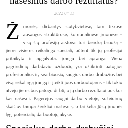
našesnius darbo rezultatus?
2022 04 11
Ž
monės, dirbantys statybvietėse, tam tikrose
apsaugos struktūrose, komunalinėse įmonėse –
visų šių profesijų atstovai turi bendrą bruožą –
jiems visiems reikalinga speciali, būtent tik jų profesijai
pritaikyta ir apgalvota, įranga bei apranga. Viena
pagrindinių darbdavio užduočių yra užtikrinti patogius
profesionalius ir, svarbiausia, saugius darbo drabužius bei
visą reikalingą įrangą ir įteikti juos darbuotojams – tik tokiu
atveju jiems bus patogu dirbti, o jų darbo rezultatai bus kur
kas našesni. Pagerėjus saugai darbo vietoje, sužeidimų
skaičius tampa ženkliai mažesnis, o tai kelia Jūsų įmonės
lygį potencialių darbuotojų akyse.