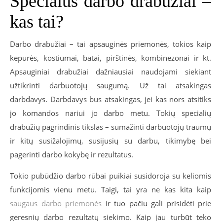
Specialūs darbo drabužiai –
kas tai?
Darbo drabužiai – tai apsauginės priemonės, tokios kaip
kepurės, kostiumai, batai, pirštinės, kombinezonai ir kt.
Apsauginiai drabužiai dažniausiai naudojami siekiant
užtikrinti darbuotojų saugumą. Už tai atsakingas
darbdavys. Darbdavys bus atsakingas, jei kas nors atsitiks
jo komandos nariui jo darbo metu. Tokių specialių
drabužių pagrindinis tikslas – sumažinti darbuotojų traumų
ir kitų susižalojimų, susijusių su darbu, tikimybę bei
pagerinti darbo kokybę ir rezultatus.
Tokio pubūdžio darbo rūbai puikiai susidoroja su keliomis
funkcijomis vienu metu. Taigi, tai yra ne kas kita kaip
saugaus darbo priemonės
ir tuo pačiu gali prisidėti prie
geresnių darbo rezultatų siekimo. Kaip jau turbūt teko