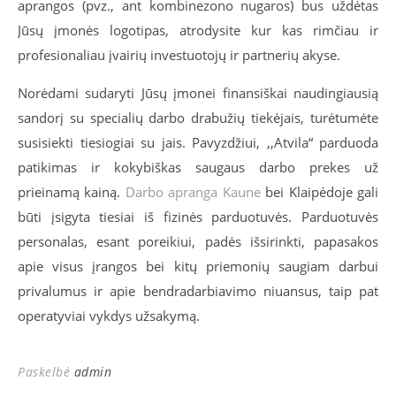
aprangos (pvz., ant kombinezono nugaros) bus uždėtas
Jūsų įmonės logotipas, atrodysite kur kas rimčiau ir
profesionaliau įvairių investuotojų ir partnerių akyse.
Norėdami sudaryti Jūsų įmonei finansiškai naudingiausią
sandorį su specialių darbo drabužių tiekėjais, turėtumėte
susisiekti tiesiogiai su jais. Pavyzdžiui, ,,Atvila“ parduoda
patikimas ir kokybiškas saugaus darbo prekes už
prieinamą kainą.
Darbo apranga Kaune
bei Klaipėdoje gali
būti įsigyta tiesiai iš fizinės parduotuvės. Parduotuvės
personalas, esant poreikiui, padės išsirinkti, papasakos
apie visus įrangos bei kitų priemonių saugiam darbui
privalumus ir apie bendradarbiavimo niuansus, taip pat
operatyviai vykdys užsakymą.
Paskelbė
admin