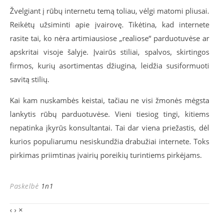
Žvelgiant į rūbų internetu temą toliau, vėlgi matomi pliusai.
Reikėtų užsiminti apie įvairovę. Tikėtina, kad internete
rasite tai, ko nėra artimiausiose „realiose“ parduotuvėse ar
apskritai visoje šalyje. Įvairūs stiliai, spalvos, skirtingos
firmos, kurių asortimentas džiugina, leidžia susiformuoti
savitą stilių.
Kai kam nuskambės keistai, tačiau ne visi žmonės mėgsta
lankytis rūbų parduotuvėse. Vieni tiesiog tingi, kitiems
nepatinka įkyrūs konsultantai. Tai dar viena priežastis, dėl
kurios populiarumu nesiskundžia drabužiai internete. Toks
pirkimas priimtinas įvairių poreikių turintiems pirkėjams.
Paskelbė
1n1
‹
›
×