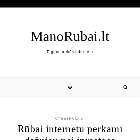
ManoRubai.lt
Pigios prekės internetu
STRAIPSNIAI
Rūbai internetu perkami