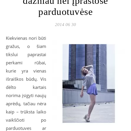
dažniau nei įprastose
parduotuvėse
2014 06 30
Kiekvienas nori būti
gražus, o šiam
tikslui paprastai
perkami rūbai,
kurie yra vienas
išraiškos būdų. Vis
dėlto kartais
norima įsigyti naujų
aprėdų, tačiau nėra
kaip – trūksta laiko
vaikščioti po
parduotuves ar