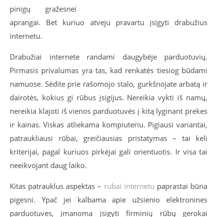
pinigų gražesnei
aprangai. Bet kuriuo atveju pravartu įsigyti drabužius
internetu.
Drabužiai internete randami daugybėje parduotuvių.
Pirmasis privalumas yra tas, kad renkatės tiesiog būdami
namuose. Sėdite prie rašomojo stalo, gurkšnojate arbatą ir
dairotės, kokius gi rūbus įsigijus. Nereikia vykti iš namų,
nereikia klajoti iš vienos parduotuvės į kitą lyginant prekes
ir kainas. Viskas atliekama kompiuteriu. Pigiausi variantai,
patraukliausi rūbai, greičiausias pristatymas – tai keli
kriterijai, pagal kuriuos pirkėjai gali orientuotis. Ir visa tai
neeikvojant daug laiko.
Kitas patrauklus aspektas –
rubai internetu
paprastai būna
pigesni. Ypač jei kalbama apie užsienio elektronines
parduotuves, įmanoma įsigyti firminių rūbų gerokai