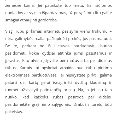
žemesne kaina. Jei pataikote tuo metu, kai siūlomos
nuolaidos ar vyksta išpardavimas, už porą šimtų litų galite
smagiai atnaujinti garderobą.
Visgi rūbų pirkimas internetu pasižymi vienu trūkumu –
nėra galimybės realiai pačiupinėti prekės, jos pasimatuoti.
Be to, perkant ne iš Lietuvos parduotuvių, būtina
pasidomėti, kokie dydžiai atitinka jums pažįstamus ir
įprastus. Kitu atveju įsigysite per mažus arba per didelius
rūbus. Kartais tai apskritai atbaido nuo rūbų pirkimo
elektroninėse parduotuvėse. Jei nesiryžtate pirkti, galima
patarti dar kartą gerai išnagrinėti dydžių klausimą ir
tuomet užsisakyti patinkančių prekių. Na, o jei jau taip
nutiko, kad kažkoks rūbas pasirodė per didelis,
pasidomėkite grąžinimo sąlygomis. Drabužis turėtų būti
pakeistas.