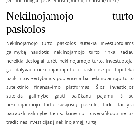
įvertinti obligacijas išleidusių įmonių finansinę būklę.
Nekilnojamojo turto
paskolos
Nekilnojamojo turto paskolos suteikia investuotojams
galimybę naudotis nekilnojamojo turto rinka, tačiau
nereikia tiesiogiai turėti nekilnojamojo turto. Investuotojai
gali dalyvauti nekilnojamojo turto paskolose per hipoteka
užtikrintus vertybinius popierius arba nekilnojamojo turto
sutelktinio finansavimo platformas. Šios investicijos
suteikia galimybę gauti palūkanų pajamų iš su
nekilnojamuoju turtu susijusių paskolų, todėl tai yra
patraukli galimybė tiems, kurie nori diversifikuoti ne tik
tradicines investicijas į nekilnojamąjį turtą.