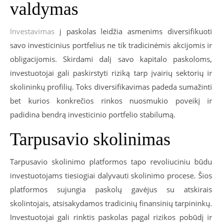
valdymas
Investavimas
į paskolas leidžia asmenims diversifikuoti
savo investicinius portfelius ne tik tradicinėmis akcijomis ir
obligacijomis. Skirdami dalį savo kapitalo paskoloms,
investuotojai gali paskirstyti riziką tarp įvairių sektorių ir
skolininkų profilių. Toks diversifikavimas padeda sumažinti
bet kurios konkrečios rinkos nuosmukio poveikį ir
padidina bendrą investicinio portfelio stabilumą.
Tarpusavio skolinimas
Tarpusavio skolinimo platformos tapo revoliuciniu būdu
investuotojams tiesiogiai dalyvauti skolinimo procese. Šios
platformos sujungia paskolų gavėjus su atskirais
skolintojais, atsisakydamos tradicinių finansinių tarpininkų.
Investuotojai gali rinktis paskolas pagal rizikos pobūdį ir