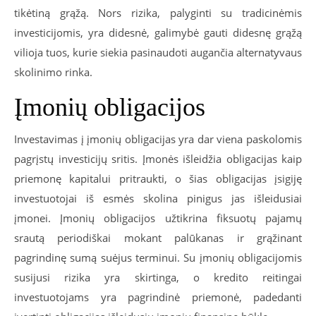
tikėtiną grąžą. Nors rizika, palyginti su tradicinėmis
investicijomis, yra didesnė, galimybė gauti didesnę grąžą
vilioja tuos, kurie siekia pasinaudoti augančia alternatyvaus
skolinimo rinka.
Įmonių obligacijos
Investavimas į įmonių obligacijas yra dar viena paskolomis
pagrįstų investicijų sritis. Įmonės išleidžia obligacijas kaip
priemonę kapitalui pritraukti, o šias obligacijas įsigiję
investuotojai iš esmės skolina pinigus jas išleidusiai
įmonei. Įmonių obligacijos užtikrina fiksuotų pajamų
srautą periodiškai mokant palūkanas ir grąžinant
pagrindinę sumą suėjus terminui. Su įmonių obligacijomis
susijusi rizika yra skirtinga, o kredito reitingai
investuotojams yra pagrindinė priemonė, padedanti