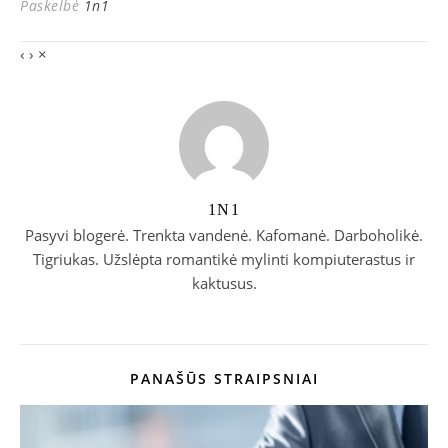
Paskelbė
1n1
‹
›
×
1N1
Pasyvi blogerė. Trenkta vandenė. Kafomanė. Darboholikė.
Tigriukas. Užslėpta romantikė mylinti kompiuterastus ir
kaktusus.
PANAŠŪS STRAIPSNIAI