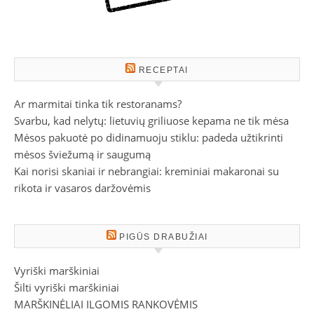
RECEPTAI
Ar marmitai tinka tik restoranams?
Svarbu, kad nelytų: lietuvių griliuose kepama ne tik mėsa
Mėsos pakuotė po didinamuoju stiklu: padeda užtikrinti
mėsos šviežumą ir saugumą
Kai norisi skaniai ir nebrangiai: kreminiai makaronai su
rikota ir vasaros daržovėmis
PIGŪS DRABUŽIAI
Vyriški marškiniai
Šilti vyriški marškiniai
MARŠKINĖLIAI ILGOMIS RANKOVĖMIS