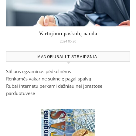
Vartojimo paskolų nauda
2024 05 20
MANORUBAI.LT STRAIPSNIAI
Stiliaus egzaminas pėdkelnėms
Renkamės vakarinę suknelę pagal spalvą
Rūbai internetu perkami dažniau nei įprastose
parduotuvėse