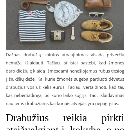
Dažnas drabužių spintos atnaujinimas visada priverčia
nemažai išlaidauti. Tačiau, stilistai pastebi, kad žmonės
daro didžiulę klaidą išmesdami nenešiojamus rūbus tiesiog
į šiukšlių dėžę. Kai kurie žmonės sugeba parduoti dėvėtus
drabužius vos už kelis eurus. Tačiau, verta žinoti, kad tai,
kas nebemadinga, po kurio laiko sugrįš. Tad, išlaidavimas
naujiems drabužiams kai kuriais atvejais yra nepagrįstas.
Drabužius reikia pirkti
atsižvelgiant į kokybę, o ne