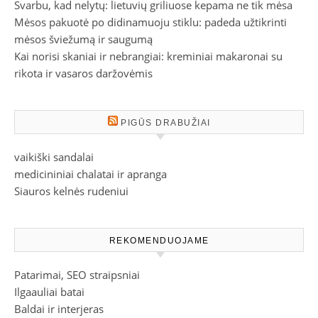
Svarbu, kad nelytų: lietuvių griliuose kepama ne tik mėsa
Mėsos pakuotė po didinamuoju stiklu: padeda užtikrinti
mėsos šviežumą ir saugumą
Kai norisi skaniai ir nebrangiai: kreminiai makaronai su
rikota ir vasaros daržovėmis
PIGŪS DRABUŽIAI
vaikiški sandalai
medicininiai chalatai ir apranga
Siauros kelnės rudeniui
REKOMENDUOJAME
Patarimai, SEO straipsniai
Ilgaauliai batai
Baldai ir interjeras