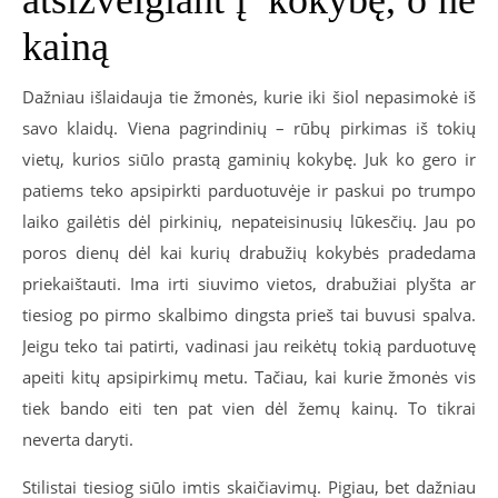
kainą
Dažniau išlaidauja tie žmonės, kurie iki šiol nepasimokė iš
savo klaidų. Viena pagrindinių – rūbų pirkimas iš tokių
vietų, kurios siūlo prastą gaminių kokybę. Juk ko gero ir
patiems teko apsipirkti parduotuvėje ir paskui po trumpo
laiko gailėtis dėl pirkinių, nepateisinusių lūkesčių. Jau po
poros dienų dėl kai kurių drabužių kokybės pradedama
priekaištauti. Ima irti siuvimo vietos, drabužiai plyšta ar
tiesiog po pirmo skalbimo dingsta prieš tai buvusi spalva.
Jeigu teko tai patirti, vadinasi jau reikėtų tokią parduotuvę
apeiti kitų apsipirkimų metu. Tačiau, kai kurie žmonės vis
tiek bando eiti ten pat vien dėl žemų kainų. To tikrai
neverta daryti.
Stilistai tiesiog siūlo imtis skaičiavimų. Pigiau, bet dažniau