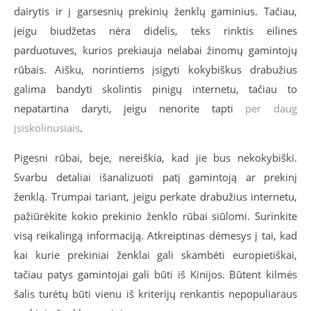
dairytis ir į garsesnių prekinių ženklų gaminius. Tačiau,
jeigu biudžetas nėra didelis, teks rinktis eilines
parduotuves, kurios prekiauja nelabai žinomų gamintojų
rūbais. Aišku, norintiems įsigyti kokybiškus drabužius
galima bandyti skolintis pinigų internetu, tačiau to
nepatartina daryti, jeigu nenorite tapti
per daug
įsiskolinusiais
.
Pigesni rūbai, beje, nereiškia, kad jie bus nekokybiški.
Svarbu detaliai išanalizuoti patį gamintoją ar prekinį
ženklą. Trumpai tariant, jeigu perkate drabužius internetu,
pažiūrėkite kokio prekinio ženklo rūbai siūlomi. Surinkite
visą reikalingą informaciją. Atkreiptinas dėmesys į tai, kad
kai kurie prekiniai ženklai gali skambėti europietiškai,
tačiau patys gamintojai gali būti iš Kinijos. Būtent kilmės
šalis turėtų būti vienu iš kriterijų renkantis nepopuliaraus