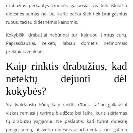
drabužius perkantys žmonės galiausiai vis tiek išleidžia
didesnes sumas nei tie, kurie perka šiek tiek brangesnius
rūbus, tačiau didesnėmis kainomis.
Kokybiški drabužiai nebūtinai turi kainuoti šimtus eurų.
Paprasčiausiai, reikėtų labiau domėtis nežinomais
prekiniais ženklais.
Kaip rinktis drabužius, kad
netektų dejuoti dėl
kokybės?
Yra įvairiausių būdų kaip rinktis rūbus, tačiau galiausiai
viskas remiasi į turimą biudžetą bei laiką, kuris skiriamas
tų drabužių įsigijimui. Ne paslaptis, kad turint didesnę
pinigų sumą, atsiveria didesnis asortimentas, nes galima