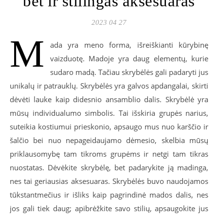
bet ir stilingas aksesuaras
2023 04 27
M
ada yra meno forma, išreiškianti kūrybinę
vaizduotę. Madoje yra daug elementų, kurie
sudaro madą. Tačiau skrybėlės gali padaryti jus
unikalų ir patrauklų. Skrybėlės yra galvos apdangalai, skirti
dėvėti lauke kaip didesnio ansamblio dalis. Skrybėlė yra
mūsų individualumo simbolis. Tai išskiria grupės narius,
suteikia kostiumui prieskonio, apsaugo mus nuo karščio ir
šalčio bei nuo nepageidaujamo dėmesio, skelbia mūsų
priklausomybę tam tikroms grupėms ir netgi tam tikras
nuostatas. Dėvėkite skrybėlę, bet padarykite ją madinga,
nes tai geriausias aksesuaras. Skrybėlės buvo naudojamos
tūkstantmečius ir išliks kaip pagrindinė mados dalis, nes
jos gali tiek daug; apibrėžkite savo stilių, apsaugokite jus