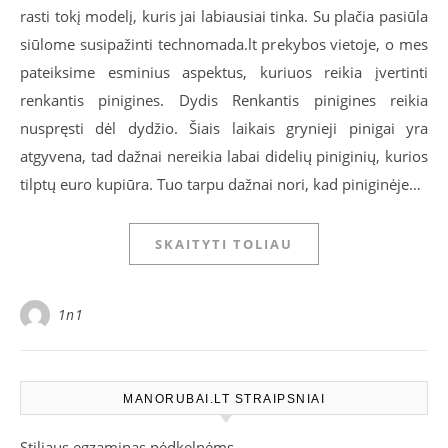
rasti tokį modelį, kuris jai labiausiai tinka. Su plačia pasiūla
siūlome susipažinti technomada.lt prekybos vietoje, o mes
pateiksime esminius aspektus, kuriuos reikia įvertinti
renkantis pinigines. Dydis Renkantis pinigines reikia
nuspręsti dėl dydžio. Šiais laikais grynieji pinigai yra
atgyvena, tad dažnai nereikia labai didelių piniginių, kurios
tilptų euro kupiūra. Tuo tarpu dažnai nori, kad piniginėje…
SKAITYTI TOLIAU
1n1
MANORUBAI.LT STRAIPSNIAI
Stiliaus egzaminas pėdkelnėms