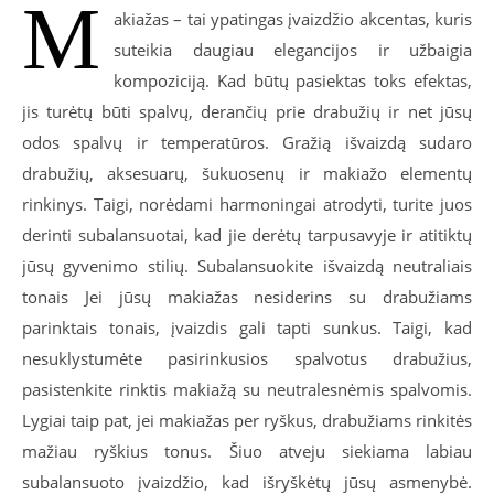
M
akiažas – tai ypatingas įvaizdžio akcentas, kuris
suteikia daugiau elegancijos ir užbaigia
kompoziciją. Kad būtų pasiektas toks efektas,
jis turėtų būti spalvų, derančių prie drabužių ir net jūsų
odos spalvų ir temperatūros. Gražią išvaizdą sudaro
drabužių, aksesuarų, šukuosenų ir makiažo elementų
rinkinys. Taigi, norėdami harmoningai atrodyti, turite juos
derinti subalansuotai, kad jie derėtų tarpusavyje ir atitiktų
jūsų gyvenimo stilių. Subalansuokite išvaizdą neutraliais
tonais Jei jūsų makiažas nesiderins su drabužiams
parinktais tonais, įvaizdis gali tapti sunkus. Taigi, kad
nesuklystumėte pasirinkusios spalvotus drabužius,
pasistenkite rinktis makiažą su neutralesnėmis spalvomis.
Lygiai taip pat, jei makiažas per ryškus, drabužiams rinkitės
mažiau ryškius tonus. Šiuo atveju siekiama labiau
subalansuoto įvaizdžio, kad išryškėtų jūsų asmenybė.