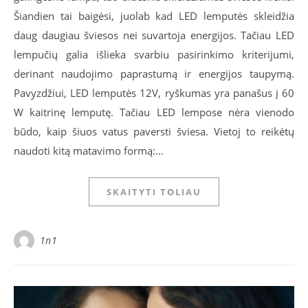
Šiandien tai baigėsi, juolab kad LED lemputės skleidžia
daug daugiau šviesos nei suvartoja energijos. Tačiau LED
lempučių galia išlieka svarbiu pasirinkimo kriterijumi,
derinant naudojimo paprastumą ir energijos taupymą.
Pavyzdžiui, LED lemputės 12V, ryškumas yra panašus į 60
W kaitrinę lemputę. Tačiau LED lempose nėra vienodo
būdo, kaip šiuos vatus paversti šviesa. Vietoj to reikėtų
naudoti kitą matavimo formą:…
SKAITYTI TOLIAU
1n1