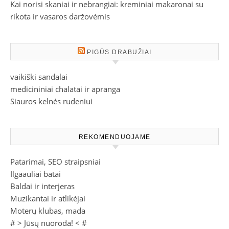
Kai norisi skaniai ir nebrangiai: kreminiai makaronai su
rikota ir vasaros daržovėmis
PIGŪS DRABUŽIAI
vaikiški sandalai
medicininiai chalatai ir apranga
Siauros kelnės rudeniui
REKOMENDUOJAME
Patarimai, SEO straipsniai
Ilgaauliai batai
Baldai ir interjeras
Muzikantai ir atlikėjai
Moterų klubas, mada
# >
Jūsų nuoroda!
< #