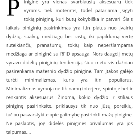
P
iniginė yra vienas svarbiausių aksesuarų tiek
vyrams, tiek moterims, todėl patariama įsigyti
tokią piniginę, kuri būtų kokybiška ir patvari. Šiais
laikais piniginių pasirinkimas yra itin platus nuo įvairių
dydžių, spalvų, medžiagų bei raštų, iki papildomą vertę
suteikiančių pranašumų, tokių kaip neperšlampama
medžiaga ar piniginė su RFiD apsauga. Nors daugelį metų
vyravo didelių piniginių tendencija, šiuo metu vis dažniau
pasirenkama mažesnio dydžio piniginė. Tam įtakos galėjo
turėti minimalizmas, kuris yra itin populiarus.
Minimalizmas vyrauja ne tik namų interjere, spintoje bet ir
renkantis aksesuarus. Žinoma, kokio dydžio ir stiliaus
piniginę pasirinksite, priklausys tik nuo jūsų poreikių,
tačiau pasvarstykite apie galimybę pasirinkti mažą piniginę.
Ne paslaptis, jog didelės piniginės privalumas yra jos
talpumas.…