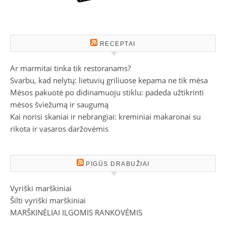
RECEPTAI
Ar marmitai tinka tik restoranams?
Svarbu, kad nelytų: lietuvių griliuose kepama ne tik mėsa
Mėsos pakuotė po didinamuoju stiklu: padeda užtikrinti
mėsos šviežumą ir saugumą
Kai norisi skaniai ir nebrangiai: kreminiai makaronai su
rikota ir vasaros daržovėmis
PIGŪS DRABUŽIAI
Vyriški marškiniai
Šilti vyriški marškiniai
MARŠKINĖLIAI ILGOMIS RANKOVĖMIS