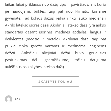
laikas labai priklauso nuo dažų tipo ir paviršiaus, ant kurio
jie naudojami, būklės, taip pat nuo klimato, kuriame
gyvenate. Tad kokius dažus reikia rinkti lauko medienai?
Akrilo latekso išorės dažai Akriliniai latekso dažai yra aukso
standartas dažant išorines medines apdailas, langus ir
dailylentes (medžio ir metalo). Akriliniai dažai taip pat
puikiai tinka garažo vartams ir medinėms langinėms
dažyti. Anksčiau aliejiniai dažai buvo geriausias
pasirinkimas dėl ilgaamžiškumo, tačiau dauguma
aukščiausios kokybės latekso dažų…
SKAITYTI TOLIAU
1n1