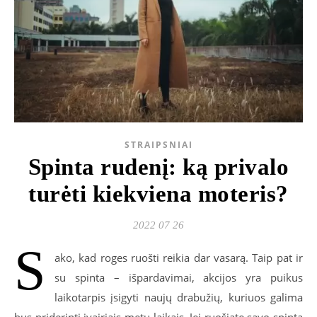
STRAIPSNIAI
Spinta rudenį: ką privalo
turėti kiekviena moteris?
2022 07 26
S
ako, kad roges ruošti reikia dar vasarą. Taip pat ir
su spinta – išpardavimai, akcijos yra puikus
laikotarpis įsigyti naujų drabužių, kuriuos galima
bus priderinti įvairiais metų laikais. Jei ruošiate savo spintą