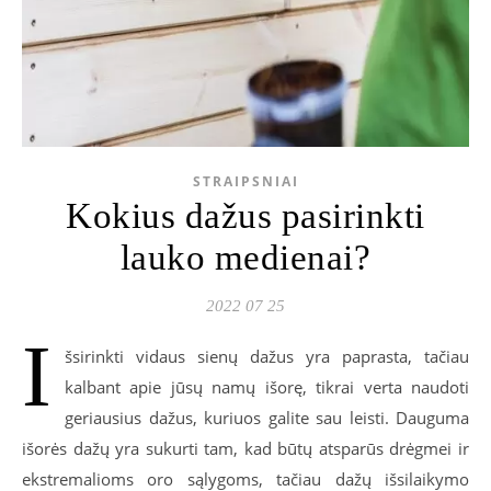
STRAIPSNIAI
Kokius dažus pasirinkti
lauko medienai?
2022 07 25
I
šsirinkti vidaus sienų dažus yra paprasta, tačiau
kalbant apie jūsų namų išorę, tikrai verta naudoti
geriausius dažus, kuriuos galite sau leisti. Dauguma
išorės dažų yra sukurti tam, kad būtų atsparūs drėgmei ir
ekstremalioms oro sąlygoms, tačiau dažų išsilaikymo