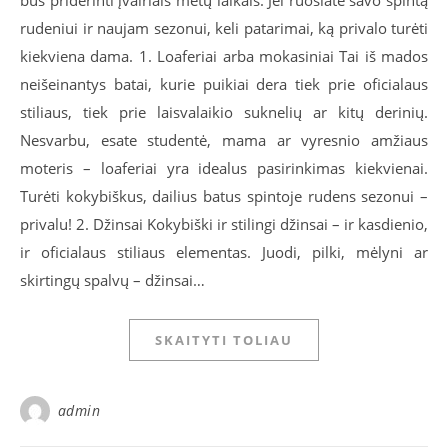
rudeniui ir naujam sezonui, keli patarimai, ką privalo turėti
kiekviena dama. 1. Loaferiai arba mokasiniai Tai iš mados
neišeinantys batai, kurie puikiai dera tiek prie oficialaus
stiliaus, tiek prie laisvalaikio suknelių ar kitų derinių.
Nesvarbu, esate studentė, mama ar vyresnio amžiaus
moteris – loaferiai yra idealus pasirinkimas kiekvienai.
Turėti kokybiškus, dailius batus spintoje rudens sezonui –
privalu! 2. Džinsai Kokybiški ir stilingi džinsai – ir kasdienio,
ir oficialaus stiliaus elementas. Juodi, pilki, mėlyni ar
skirtingų spalvų – džinsai…
SKAITYTI TOLIAU
admin