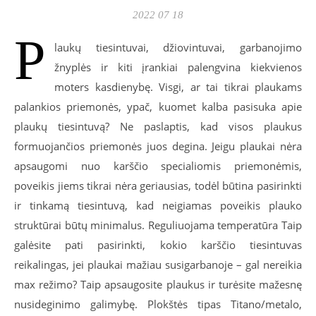
2022 07 18
P
laukų tiesintuvai, džiovintuvai, garbanojimo
žnyplės ir kiti įrankiai palengvina kiekvienos
moters kasdienybę. Visgi, ar tai tikrai plaukams
palankios priemonės, ypač, kuomet kalba pasisuka apie
plaukų tiesintuvą? Ne paslaptis, kad visos plaukus
formuojančios priemonės juos degina. Jeigu plaukai nėra
apsaugomi nuo karščio specialiomis priemonėmis,
poveikis jiems tikrai nėra geriausias, todėl būtina pasirinkti
ir tinkamą tiesintuvą, kad neigiamas poveikis plauko
struktūrai būtų minimalus. Reguliuojama temperatūra Taip
galėsite pati pasirinkti, kokio karščio tiesintuvas
reikalingas, jei plaukai mažiau susigarbanoje – gal nereikia
max režimo? Taip apsaugosite plaukus ir turėsite mažesnę
nusideginimo galimybę. Plokštės tipas Titano/metalo,