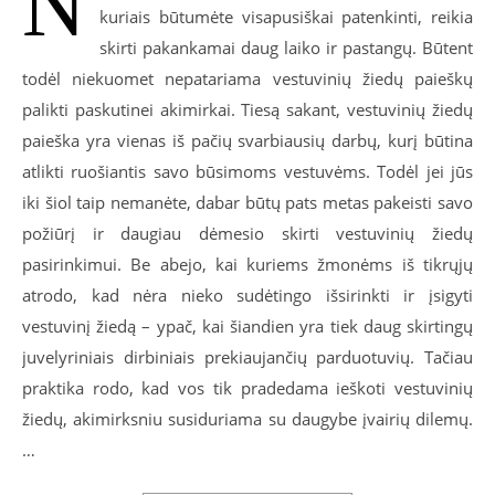
N
kuriais būtumėte visapusiškai patenkinti, reikia
skirti pakankamai daug laiko ir pastangų. Būtent
todėl niekuomet nepatariama vestuvinių žiedų paieškų
palikti paskutinei akimirkai. Tiesą sakant, vestuvinių žiedų
paieška yra vienas iš pačių svarbiausių darbų, kurį būtina
atlikti ruošiantis savo būsimoms vestuvėms. Todėl jei jūs
iki šiol taip nemanėte, dabar būtų pats metas pakeisti savo
požiūrį ir daugiau dėmesio skirti vestuvinių žiedų
pasirinkimui. Be abejo, kai kuriems žmonėms iš tikrųjų
atrodo, kad nėra nieko sudėtingo išsirinkti ir įsigyti
vestuvinį žiedą – ypač, kai šiandien yra tiek daug skirtingų
juvelyriniais dirbiniais prekiaujančių parduotuvių. Tačiau
praktika rodo, kad vos tik pradedama ieškoti vestuvinių
žiedų, akimirksniu susiduriama su daugybe įvairių dilemų.
…