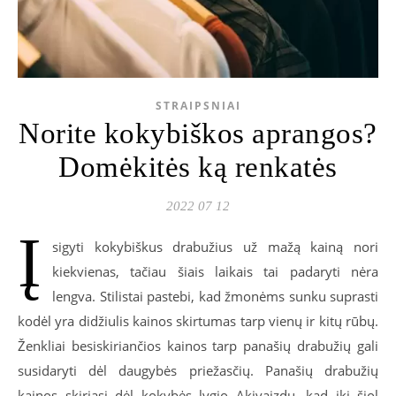
STRAIPSNIAI
Norite kokybiškos aprangos?
Domėkitės ką renkatės
2022 07 12
Į
sigyti kokybiškus drabužius už mažą kainą nori
kiekvienas, tačiau šiais laikais tai padaryti nėra
lengva. Stilistai pastebi, kad žmonėms sunku suprasti
kodėl yra didžiulis kainos skirtumas tarp vienų ir kitų rūbų.
Ženkliai besiskiriančios kainos tarp panašių drabužių gali
susidaryti dėl daugybės priežasčių. Panašių drabužių
kainos skiriasi dėl kokybės lygio Akivaizdu, kad iki šiol